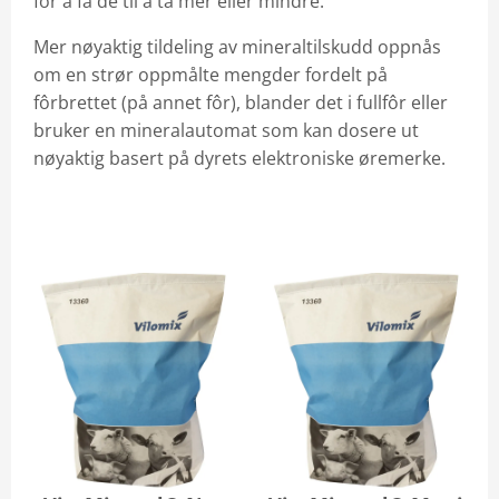
for å få de til å ta mer eller mindre.
Mer nøyaktig tildeling av mineraltilskudd oppnås
om en strør oppmålte mengder fordelt på
fôrbrettet (på annet fôr), blander det i fullfôr eller
bruker en mineralautomat som kan dosere ut
nøyaktig basert på dyrets elektroniske øremerke.