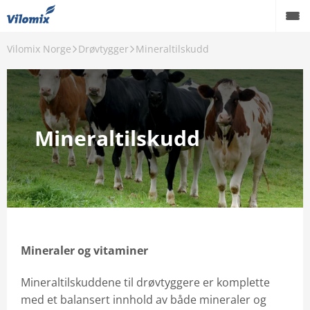
Vilomix Norge
Drøvtygger
Mineraltilskudd
Drøvtygger
Svin
Fjørfe
Mineraltilskudd
Akvakultur
Hest
Rekvisita
Om oss
Mineraler og vitaminer
Mineraltilskuddene til drøvtyggere er komplette
Danish Agro Group
med et balansert innhold av både mineraler og