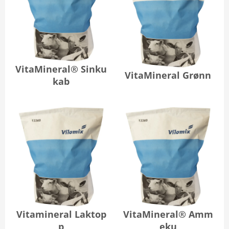
VitaMineral® Sinku
VitaMineral Grønn
kab
Vitamineral Laktop
VitaMineral® Amm
p
eku