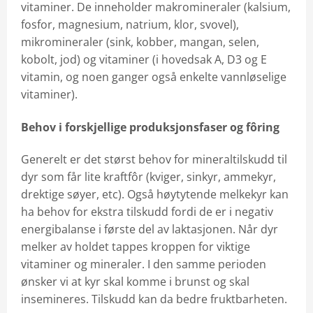
vitaminer. De inneholder makromineraler (kalsium,
fosfor, magnesium, natrium, klor, svovel),
mikromineraler (sink, kobber, mangan, selen,
kobolt, jod) og vitaminer (i hovedsak A, D3 og E
vitamin, og noen ganger også enkelte vannløselige
vitaminer).
Behov i forskjellige produksjonsfaser og fôring
Generelt er det størst behov for mineraltilskudd til
dyr som får lite kraftfôr (kviger, sinkyr, ammekyr,
drektige søyer, etc). Også høytytende melkekyr kan
ha behov for ekstra tilskudd fordi de er i negativ
energibalanse i første del av laktasjonen. Når dyr
melker av holdet tappes kroppen for viktige
vitaminer og mineraler. I den samme perioden
ønsker vi at kyr skal komme i brunst og skal
insemineres. Tilskudd kan da bedre fruktbarheten.