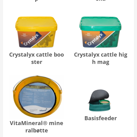
Crystalyx cattle boo
Crystalyx cattle hig
ster
h mag
Basisfeeder
VitaMineral® mine
ralbøtte