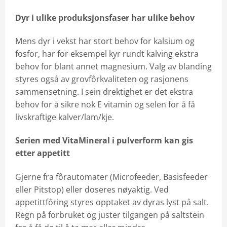
Dyr i ulike produksjonsfaser har ulike behov
Mens dyr i vekst har stort behov for kalsium og
fosfor, har for eksempel kyr rundt kalving ekstra
behov for blant annet magnesium. Valg av blanding
styres også av grovfôrkvaliteten og rasjonens
sammensetning. I sein drektighet er det ekstra
behov for å sikre nok E vitamin og selen for å få
livskraftige kalver/lam/kje.
Serien med VitaMineral i pulverform kan gis
etter appetitt
Gjerne fra fôrautomater (Microfeeder, Basisfeeder
eller Pitstop) eller doseres nøyaktig. Ved
appetittfôring styres opptaket av dyras lyst på salt.
Regn på forbruket og juster tilgangen på saltstein