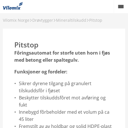
Vilomix Norge
Drøvtygger
Mineraltilskudd
Pitstop
Drøvtygger
Svin
Pitstop
Fjørfe
Fôringsautomat for storfe uten horn i fjøs
med betong eller spaltegulv.
Akvakultur
Funksjoner og fordeler:
Hest
Sikrer dyrene tilgang på granulert
Rekvisita
tilskuddsfôr i fjøset
Beskytter tilskuddsfôret mot avføring og
Om oss
fukt
Innebygd fôrbeholder med et volum på ca
Danish Agro Group
45 liter
Fremstilt av av holdbar og solid HDPE-plast