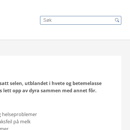
satt selen, utblandet i hvete og betemelasse
as lett opp av dyra sammen med annet fôr.
g helseproblemer
ksfeil på melk
emer