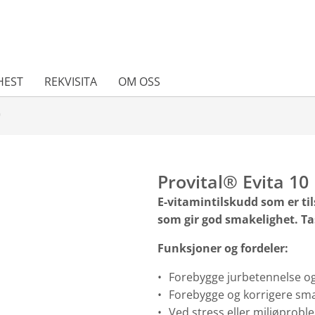
HEST
REKVISITA
OM OSS
0
Provital® Evita 10
E-vitamintilskudd som er til
som gir god smakelighet. T
Funksjoner og fordeler:
Forebygge jurbetennelse o
Forebygge og korrigere sma
Ved stress eller miljøprobl