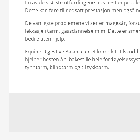
En av de største utfordingene hos hest er probl
Dette kan føre til nedsatt prestasjon men også 
De vanligste problemene vi ser er magesår, forsur
lekkasje i tarm, gassdannelse m.m. Dette er smerte
bedre uten hjelp.
Equine Digestive Balance er et komplett tilskud
hjelper hesten å tilbakestille hele fordøyelsessy
tynntarm, blindtarm og til tykktarm.