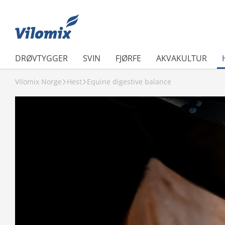
DRØVTYGGER
SVIN
FJØRFE
AKVAKULTUR
Vilomix Norge
Hest
Equine digestive balance