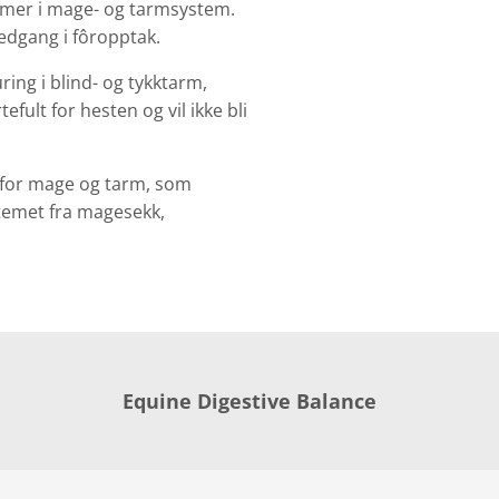
emer i mage- og tarmsystem.
nedgang i fôropptak.
ing i blind- og tykktarm,
fult for hesten og vil ikke bli
d for mage og tarm, som
stemet fra magesekk,
Equine Digestive Balance