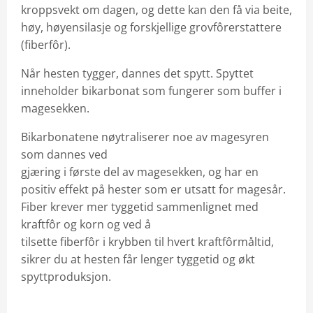
kroppsvekt om dagen, og dette kan den få via beite,
høy, høyensilasje og forskjellige grovfôrerstattere
(fiberfôr).
Når hesten tygger, dannes det spytt. Spyttet
inneholder bikarbonat som fungerer som buffer i
magesekken.
Bikarbonatene nøytraliserer noe av magesyren
som dannes ved
gjæring i første del av magesekken, og har en
positiv effekt på hester som er utsatt for magesår.
Fiber krever mer tyggetid sammenlignet med
kraftfôr og korn og ved å
tilsette fiberfôr i krybben til hvert kraftfôrmåltid,
sikrer du at hesten får lenger tyggetid og økt
spyttproduksjon.