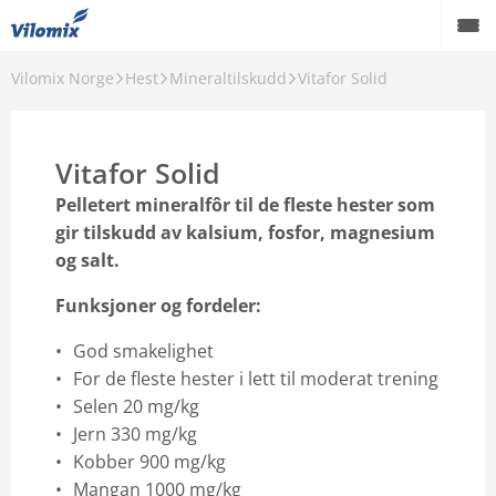
Vilomix Norge
Hest
Mineraltilskudd
Vitafor Solid
Drøvtygger
Svin
Vitafor Solid
Fjørfe
Pelletert mineralfôr til de fleste hester som
gir tilskudd av kalsium, fosfor, magnesium
Akvakultur
og salt.
Hest
Funksjoner og fordeler:
Rekvisita
God smakelighet
For de fleste hester i lett til moderat trening
Om oss
Selen 20 mg/kg
Jern 330 mg/kg
Danish Agro Group
Kobber 900 mg/kg
Mangan 1000 mg/kg