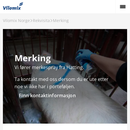
Vilomix Norge
Rekvisita
Merking
Drøvtygger
Svin
Fjørfe
Merking
Akvakultur
Vi fører merkespray fra Hatting.
Hest
​Ta kontakt med oss dersom du er ute etter
noe vi ikke har i porteføljen.
Rekvisita
Finn kontaktinformasjon
Om oss
Danish Agro Group