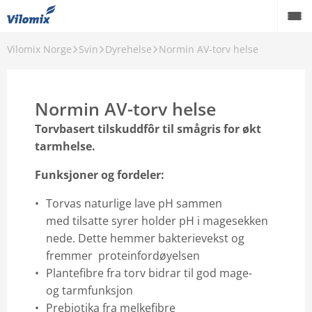
Vilomix Norge
Svin
Dyrehelse
Normin AV-torv helse
Drøvtygger
Svin
Normin AV-torv helse
Fjørfe
Torvbasert tilskuddfôr til smågris for økt
tarmhelse.
Akvakultur
Funksjoner og fordeler:
Hest
Torvas naturlige lave pH sammen
Rekvisita
med tilsatte syrer holder pH i magesekken
nede. Dette hemmer bakterievekst og
Om oss
fremmer proteinfordøyelsen
Plantefibre fra torv bidrar til god mage-
Danish Agro Group
og tarmfunksjon
Prebiotika fra melkefibre